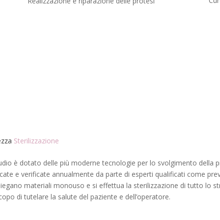
Cur
Realizzazione e riparazione delle protesi
SCOPRI TUTTI I TRATTAMENTI
ezza
Sterilizzazione
udio è dotato delle più moderne tecnologie per lo svolgimento della p
ficate e verificate annualmente da parte di esperti qualificati come prev
piegano materiali monouso e si effettua la sterilizzazione di tutto lo s
copo di tutelare la salute del paziente e dell’operatore.