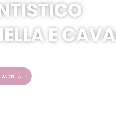
NTISTICO
BIELLA E CAV
A
TUA VISITA