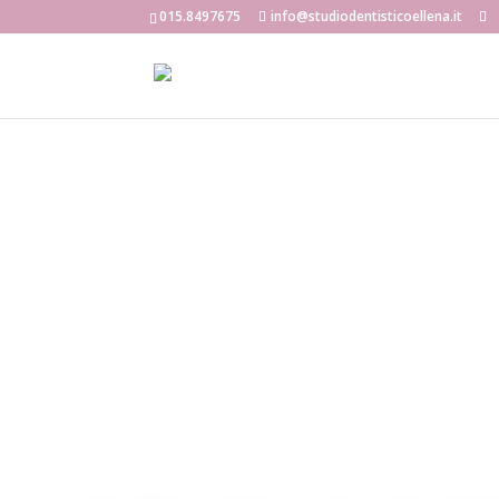
015.8497675
info@studiodentisticoellena.it
PROTEGGI I TUOI DENTI