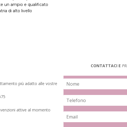
ente un ampio e qualificato
ria di alto livello
CONTATTACI E
P
N
rattamento più adatto alle vostre
o
N
m
o
675
T
e
m
e
*
e
l
convenzioni attive al momento
E
e
m
f
a
o