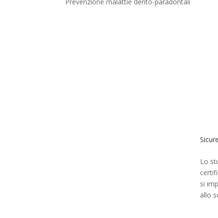
Prevenzione malattie dento-paradontali
Sicur
Lo st
certi
si im
allo s